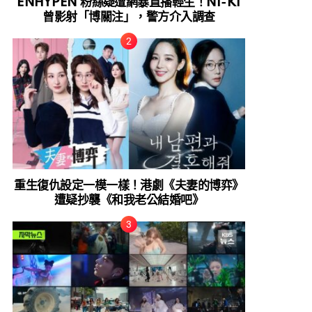
ENHYPEN 粉絲疑遭網暴直播輕生！NI-KI
曾影射「博關注」，警方介入調查
重生復仇設定一模一樣！港劇《夫妻的博弈》
遭疑抄襲《和我老公結婚吧》