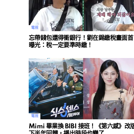
電視
忘帶錢包還得衝銀行！劉在錫繳稅畫面首
曝光：稅一定要準時繳！
電視
Mimi 畢業換 BIBI 接班！《第六感》改
下半年回歸，播出時段也變了