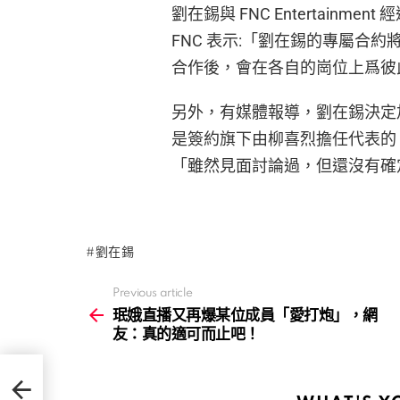
劉在錫與 FNC Entertain
FNC 表示:「劉在錫的專屬合約將
合作後，會在各自的崗位上爲彼
另外，有媒體報導，劉在錫決定加入韓國
是簽約旗下由柳喜烈擔任代表的 Antenn
「雖然見面討論過，但還沒有確
劉在錫
Previous article
See
more
珉娥直播又再爆某位成員「愛打炮」，網
友：真的適可而止吧！
網