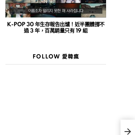
K-POP 30 年生存報告出爐！近半團體撐不
過 3 年，百萬銷量只有 19 組
FOLLOW 愛韓瘋
崔宇
泰亨