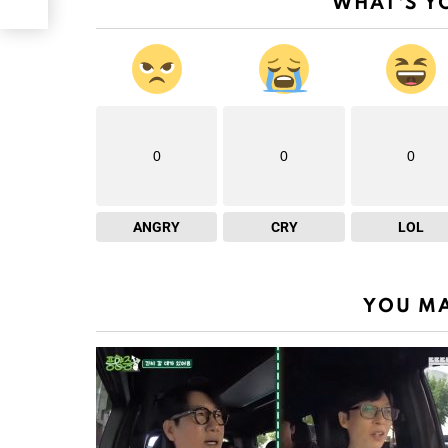
WHAT'S Y
0
0
0
ANGRY
CRY
LOL
YOU MA