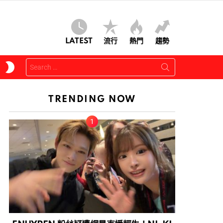
LATEST
流行
熱門
趨勢
Search
SWITCH
for:
SKIN
TRENDING NOW