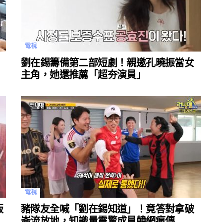
電視
劉在錫籌備第二部短劇！親邀孔曉振當女
主角，她還推薦「超夯演員」
電視
版
豬隊友全喊「劉在錫知道」！竟答對拿破
崙流放地，知識量震驚成員韓網瘋傳