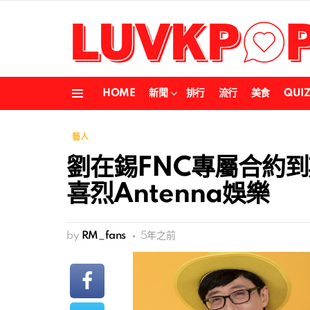
HOME
新聞
排行
流行
美食
QUI
Menu
藝人
劉在錫FNC專屬合約
喜烈Antenna娛樂
by
RM_fans
5年之前