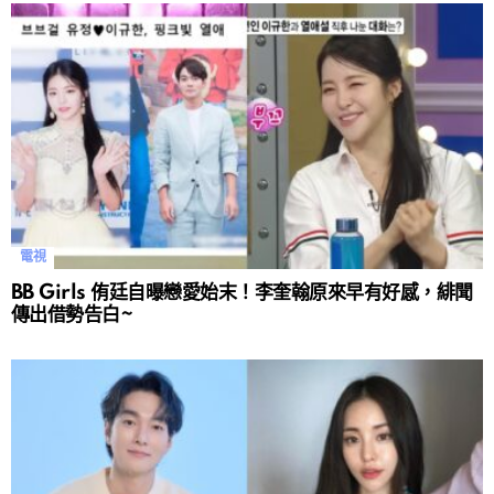
電視
BB Girls 侑廷自曝戀愛始末！李奎翰原來早有好感，緋聞
傳出借勢告白~