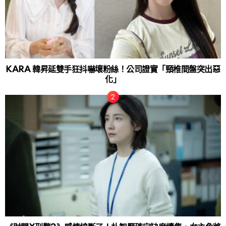
KARA 韓昇延雙手狂抖嚇壞粉絲！公司證實「頸椎間盤突出惡
化」