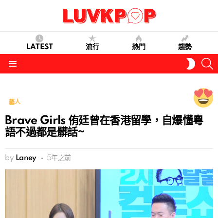
LATEST
流行
熱門
趨勢
S
SWITC
SKIN
Menu
藝人
Brave Girls 侑廷曾在香港留學，自爆懂粵
語不過都是髒話~
by
Laney
5年之前