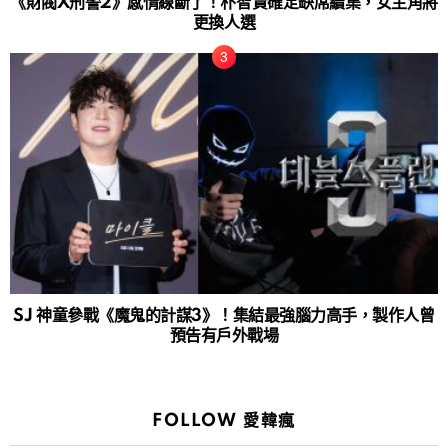
《財閥X刑警2》感情線斷了！朴智賢確定缺席續集，女主角將
更換人選
SJ 神童參戰《魔鬼的計謀3》！集結最強腦力高手，製作人曾
預告有戶外戰場
FOLLOW 愛韓瘋