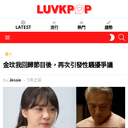
LATEST
流行
熱門
趨勢
S
SWITC
SKIN
Menu
藝人
金玟我回歸節目後，再次引發性騷擾爭議
by
Jessie
5年之前