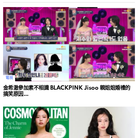
電視
金希澈參加素不相識 BLACKPINK Jisoo 親姐姐婚禮的
搞笑原因…