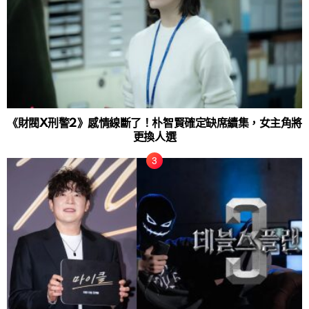
《財閥X刑警2》感情線斷了！朴智賢確定缺席續集，女主角將
更換人選