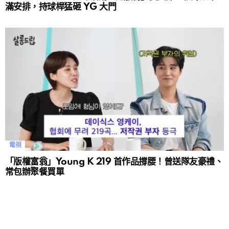
滿安排，持球桿猛砸 YG 大門
電視
「版權富翁」Young K 219 首作品撐腰！曾送隊友豪禮、
常包辦聚餐買單