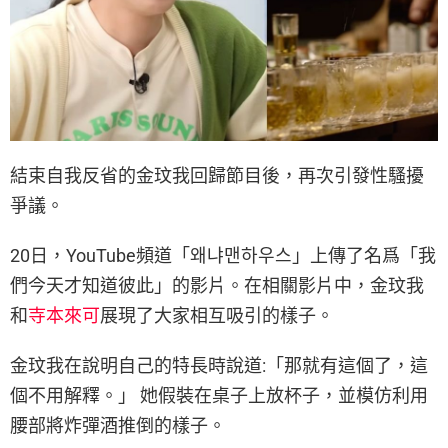
結束自我反省的金玟我回歸節目後，再次引發性騷擾
爭議。
20日，YouTube頻道「왜냐맨하우스」上傳了名爲「我
們今天才知道彼此」的影片。在相關影片中，金玟我
和
寺本來可
展現了大家相互吸引的樣子。
金玟我在說明自己的特長時說道:「那就有這個了，這
個不用解釋。」 她假裝在桌子上放杯子，並模仿利用
腰部將炸彈酒推倒的樣子。