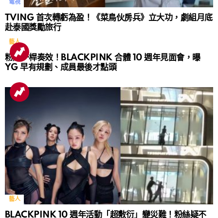
電視
TVING 首次轉虧為盈！《菜鳥伙房兵》立大功，劇組月底
赴泰國獎勵旅行
藝人
粉絲一桿奏效！BLACKPINK 合體 10 週年見面會，曝
YG 早有規劃、成員最後才點頭
藝人
BLACKPINK 10 週年活動「超敷衍」變災難！粉絲疑不