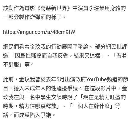
該動作為電影《萬惡新世界》中演員李璟榮用身體的
一部分製作炸彈酒的樣子。
https://imgur.com/a/48cm9fW
網民們看着金玟我的行動展開了爭論。 部分網民批評
道:「因爲性騷擾而自我反省，結果又這樣」、「看着
不舒服」等。
此前，金玟我曾於去年5月出演政府YouTube頻道的節
目，捲入未成年人的性騷擾爭議。 在這段影片中，金
玟我在與一名中學生交談時說了「現在是精力旺盛的
時期，精力往哪裏釋放」、「一個人在幹什麼」等
話，而成爲陷入爭議。