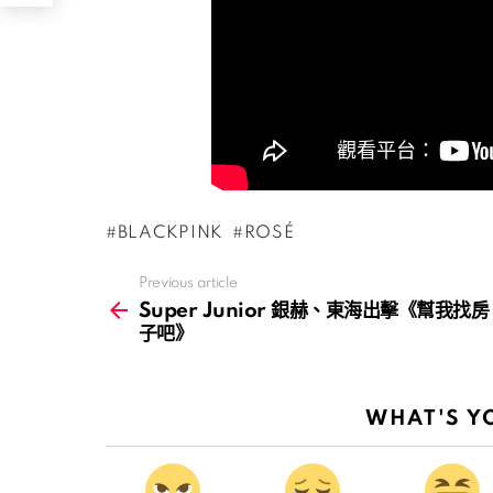
BLACKPINK
ROSÉ
Previous article
See
more
Super Junior 銀赫、東海出擊《幫我找房
子吧》
WHAT'S Y