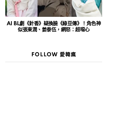
AI BL劇《針香》疑換臉《綠豆傳》！角色神
似張東潤、姜泰伍，網怒：超噁心
FOLLOW 愛韓瘋