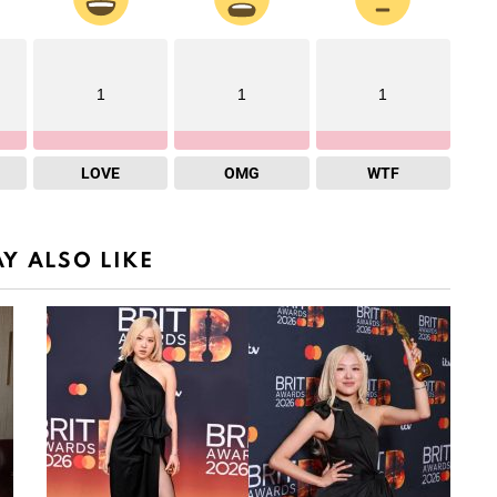
1
1
1
LOVE
OMG
WTF
Y ALSO LIKE