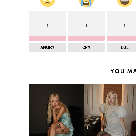
1
1
1
ANGRY
CRY
LOL
YOU MA