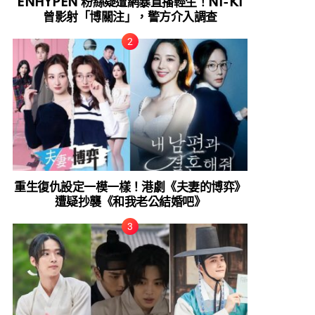
ENHYPEN 粉絲疑遭網暴直播輕生！NI-KI
曾影射「博關注」，警方介入調查
重生復仇設定一模一樣！港劇《夫妻的博弈》
遭疑抄襲《和我老公結婚吧》