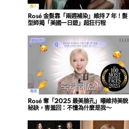
藝人
Rosé 金髮靠「兩週補染」維持 7 年！髮
型師揭「美國一日遊」超狂行程
電視
Rosé 奪「2025 最美臉孔」曝維持美貌
秘訣，害羞回：不懂為什麼是我～