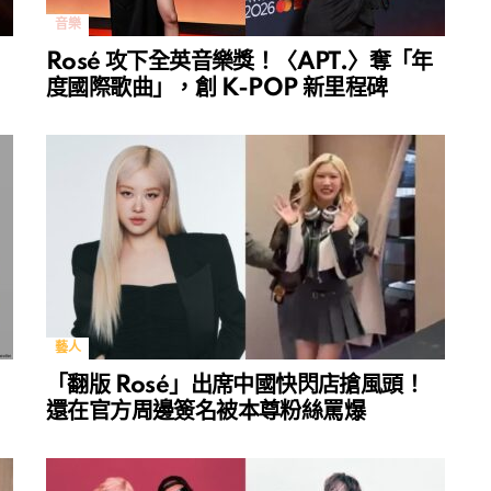
音樂
Rosé 攻下全英音樂獎！〈APT.〉奪「年
度國際歌曲」，創 K-POP 新里程碑
藝人
「翻版 Rosé」出席中國快閃店搶風頭！
還在官方周邊簽名被本尊粉絲罵爆