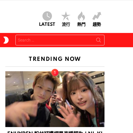
LATEST
流行
熱門
趨勢
Search
SWITCH
for:
SKIN
TRENDING NOW