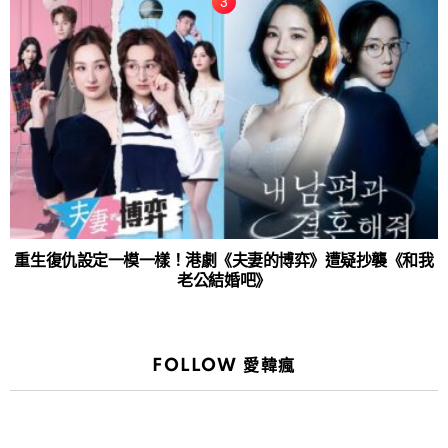
重生復仇設定一模一樣！港劇《夫妻的博弈》遭疑抄襲《和我
老公結婚吧》
FOLLOW 愛韓瘋