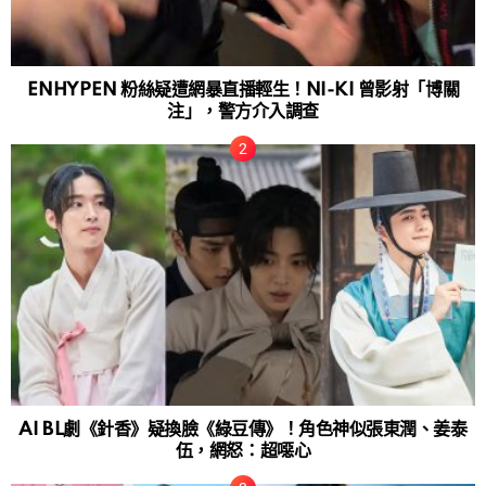
ENHYPEN 粉絲疑遭網暴直播輕生！NI-KI 曾影射「博關
注」，警方介入調查
AI BL劇《針香》疑換臉《綠豆傳》！角色神似張東潤、姜泰
伍，網怒：超噁心