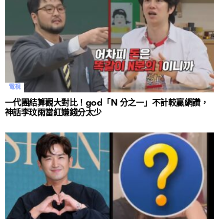
電視
一代團結算觀大對比！god「N 分之一」不計較贏網讚，
神話李玟雨當紅嫌錢分太少