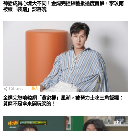
神話成員心境大不同！金烔完拒綜藝批過度賣慘，李玟雨
被酸「裝窮」認落魄
1
Shares
藝人
金烔完怒嗆韓網「貧窮梗」風潮，戴勞力士吃三角飯糰：
貧窮不是拿來開玩笑的！