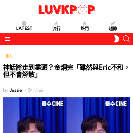
LATEST
流行
熱門
趨勢
S
SWITC
SKIN
Menu
藝人
神話將走到盡頭 ? 金烔完「雖然與Eric不和，
但不會解散」
by
Jessie
5年之前