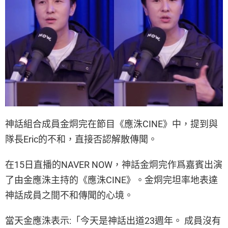
神話組合成員金烔完在節目《應洙CINE》中，提到與
隊長Eric的不和，直接否認解散傳聞。
在15日直播的NAVER NOW，神話金烔完作爲嘉賓出演
了由金應洙主持的《應洙CINE》。金烔完坦率地表達
神話成員之間不和傳聞的心境。
當天金應洙表示:「今天是神話出道23週年。 成員沒有