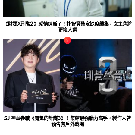
《財閥X刑警2》感情線斷了！朴智賢確定缺席續集，女主角將
更換人選
SJ 神童參戰《魔鬼的計謀3》！集結最強腦力高手，製作人曾
預告有戶外戰場