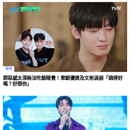
電視
罪惡感太深無法吃飯睡覺！車銀優提及文彬淚崩「過得好
嗎？好想你」