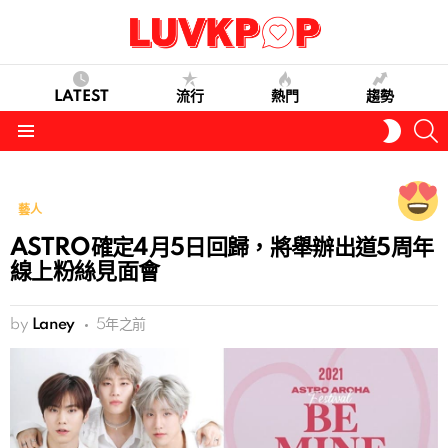
LATEST
流行
熱門
趨勢
S
SWITC
SKIN
Menu
藝人
ASTRO確定4月5日回歸，將舉辦出道5周年
線上粉絲見面會
by
Laney
5年之前