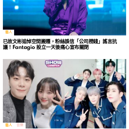
藝人
已故文彬追悼空間搬遷，粉絲誤信「公司撈錢」謠言抗
議！Fantagio 設立一天後痛心宣布關閉
藝人
音樂