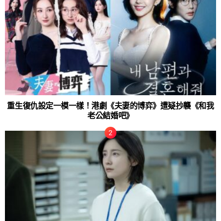
重生復仇設定一模一樣！港劇《夫妻的博弈》遭疑抄襲《和我
老公結婚吧》