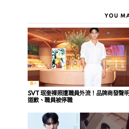
YOU MA
藝人
SVT 珉奎裸照遭職員外流！品牌商發聲
道歉、職員被停職