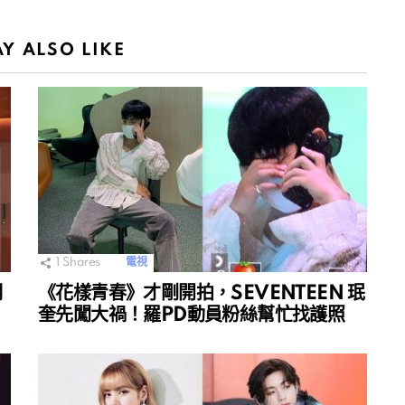
Y ALSO LIKE
1
Shares
電視
明
《花樣青春》才剛開拍，SEVENTEEN 珉
奎先闖大禍！羅PD動員粉絲幫忙找護照