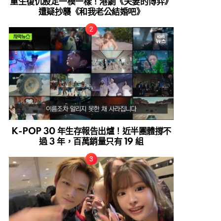
重生復仇設定一模一樣！港劇《夫妻的博弈》
遭疑抄襲《和我老公結婚吧》
K-POP 30 年生存報告出爐！近半團體撐不
過 3 年，百萬銷量只有 19 組