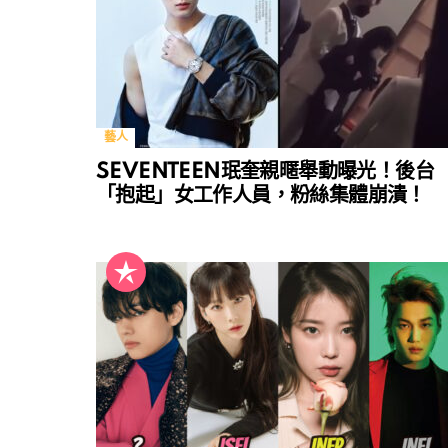
藝人
SEVENTEEN珉奎親暱舉動曝光！後台
「抱起」女工作人員，粉絲集體崩潰！