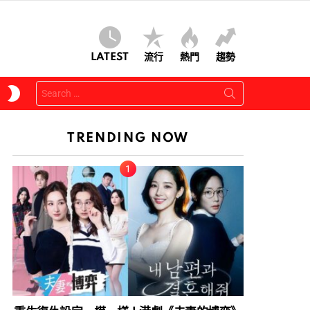
LATEST
流行
熱門
趨勢
Search
SWITCH
for:
SKIN
TRENDING NOW