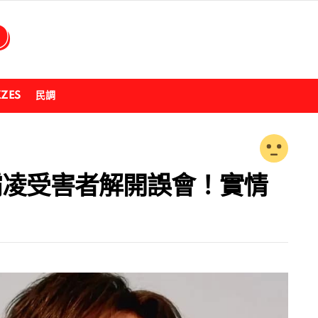
ZZES
民調
與霸凌受害者解開誤會！實情