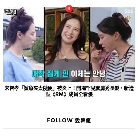
宋智孝「鯊魚夾太隨便」被炎上！開場罕見露肩秀長髮，新造
型《RM》成員全看傻
FOLLOW 愛韓瘋