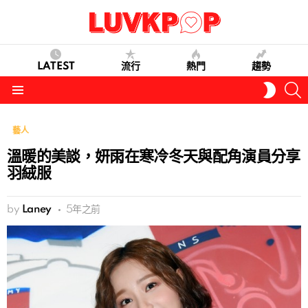
LATEST
流行
熱門
趨勢
S
SWITC
SKIN
Menu
藝人
溫暖的美談，妍雨在寒冷冬天與配角演員分享
羽絨服
by
Laney
5年之前