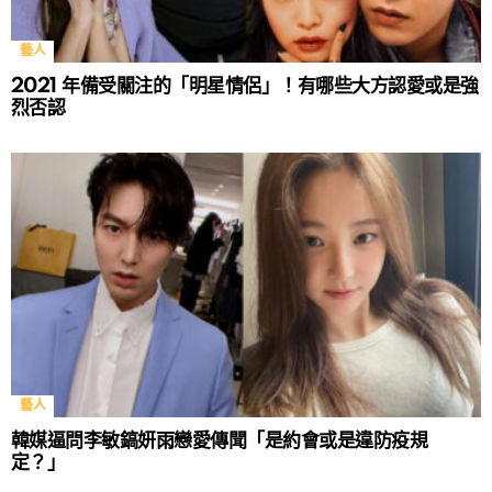
藝人
2021 年備受關注的「明星情侶」！有哪些大方認愛或是強
烈否認
藝人
韓媒逼問李敏鎬妍雨戀愛傳聞「是約會或是違防疫規
定？」