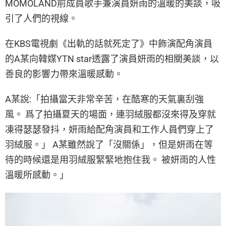
MOMOLAND前成員歌手兼演員妍雨的溫暖的美談，吸
引了人們的視線。
在KBS電視劇《出軌的話就死定了》中飾演配角演員
的A某向韓媒YTN star透露了演員妍雨的相關美談，以
善良的影響力帶來溫暖感動。
A某說:「拍攝當天非常辛苦，在酷寒的天氣裏刮強
風。 爲了拍攝夏天的場面，連羽絨服都沒來得及穿就
凍得瑟瑟發抖，妍雨給配角演員和工作人員們穿上了
羽絨服。」 A某雖然說了「沒關係」，但是妍雨在等
待的時候還是用羽絨服緊緊地抱住我。 被妍雨的人性
溫暖所感動。」