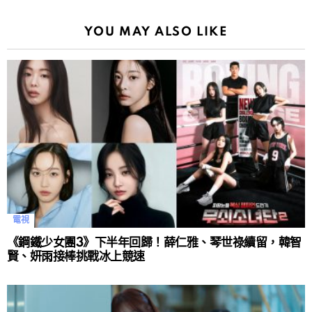
YOU MAY ALSO LIKE
電視
《鋼鐵少女團3》下半年回歸！薛仁雅、琴世祿續留，韓智
賢、妍雨接棒挑戰冰上競速