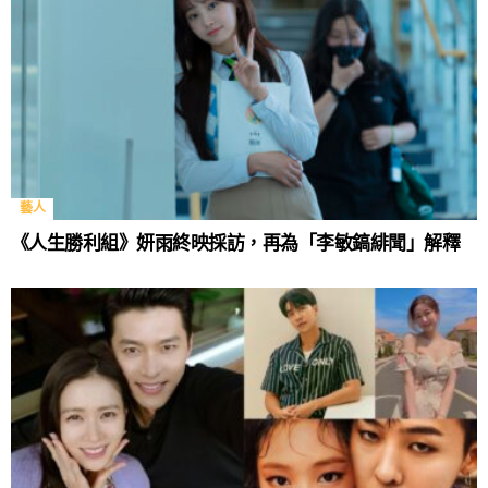
藝人
《人生勝利組》妍雨終映採訪，再為「李敏鎬緋聞」解釋