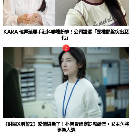
KARA 韓昇延雙手狂抖嚇壞粉絲！公司證實「頸椎間盤突出惡
化」
《財閥X刑警2》感情線斷了！朴智賢確定缺席續集，女主角將
更換人選