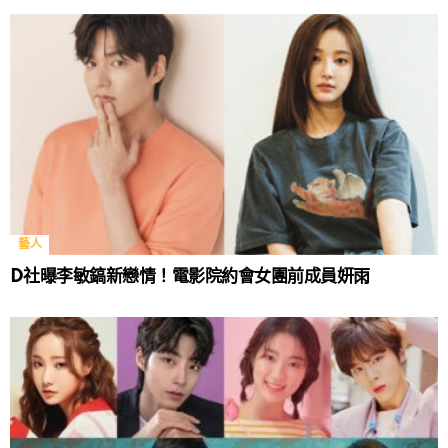
藝人
D社曝李敏鎬新戀情！電影院約會女團前成員妍雨