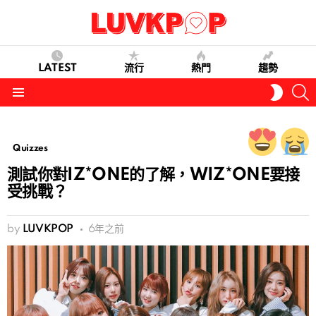
LATEST
流行
熱門
趨勢
S
SWITC
SKIN
Menu
Quizzes
測試你對IZ*ONE的了解，WIZ*ONE要接
受挑戰？
by
LUVKPOP
6年之前