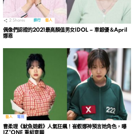
2
Shares
排行
藝人
偶像們認證的2021最高顏值男女IDOL – 車銀優＆April
娜恩
藝人
電視
曹柔理《魷魚遊戲》人氣狂飆！崔叡娜神預言她角色，曝
IZ*ONE 重組意願