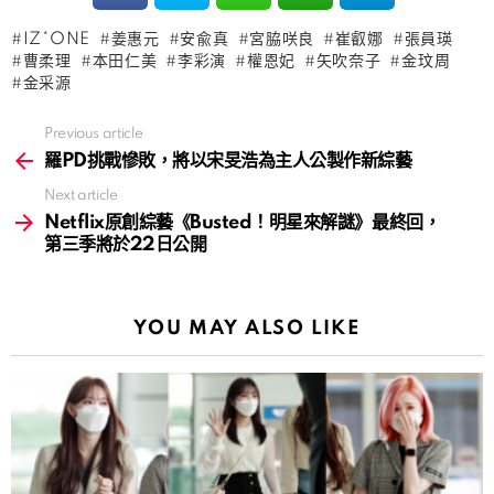
IZ*ONE
姜惠元
安兪真
宮脇咲良
崔叡娜
張員瑛
曹柔理
本田仁美
李彩演
權恩妃
矢吹奈子
金玟周
金采源
Previous article
See
more
羅PD挑戰慘敗，將以宋旻浩為主人公製作新綜藝
Next article
Netflix原創綜藝《Busted！明星來解謎》最終回，
第三季將於22日公開
YOU MAY ALSO LIKE