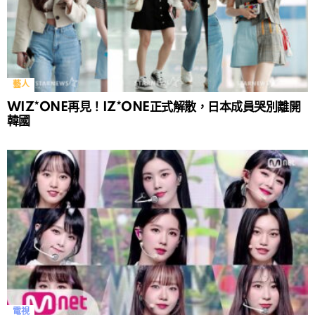
藝人
WIZ*ONE再見！IZ*ONE正式解散，日本成員哭別離開
韓國
電視