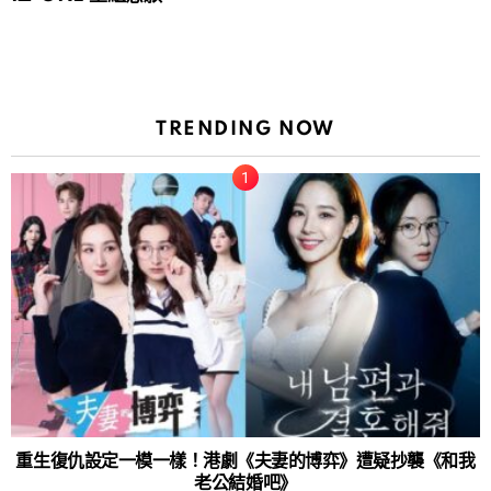
TRENDING NOW
重生復仇設定一模一樣！港劇《夫妻的博弈》遭疑抄襲《和我
老公結婚吧》