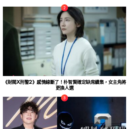
《財閥X刑警2》感情線斷了！朴智賢確定缺席續集，女主角將
更換人選