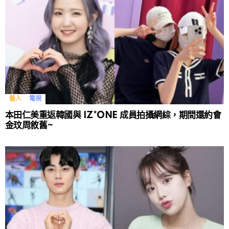
藝人
電視
本田仁美重返韓國與 IZ*ONE 成員拍攝網綜，期間還約會
金玟周敘舊~