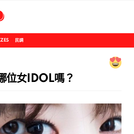
ZZES
民調
位女IDOL嗎？