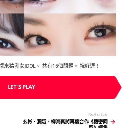
猜測女IDOL。 共有15個問題。 祝好運！
LET'S PLAY
Next article
玄彬、潤娥、柳海真將再度合作《機密同
盟》續集