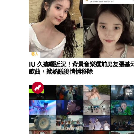
藝人
IU 久違曬近況！背景音樂選前男友張基
歌曲，掀熱議後悄悄移除