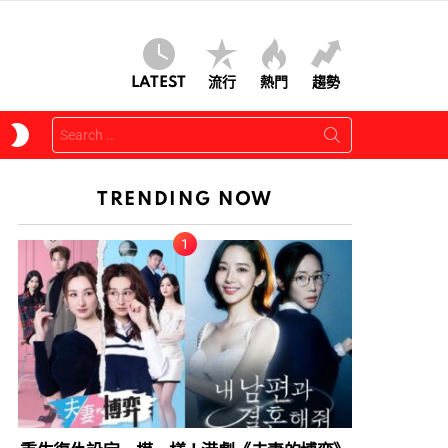
LATEST
流行
熱門
趨勢
Search
SWITCH
for:
SKIN
TRENDING NOW