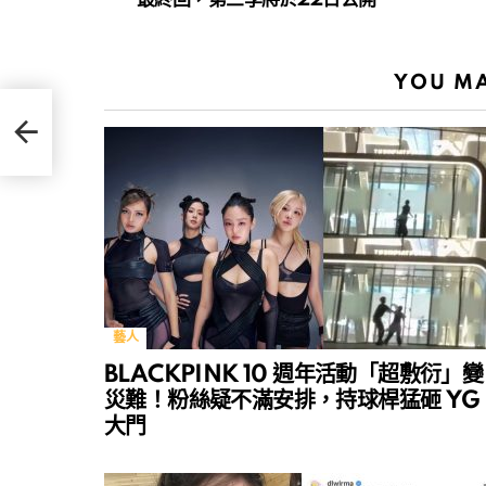
YOU MA
謎》
藝人
BLACKPINK 10 週年活動「超敷衍」變
災難！粉絲疑不滿安排，持球桿猛砸 YG
大門