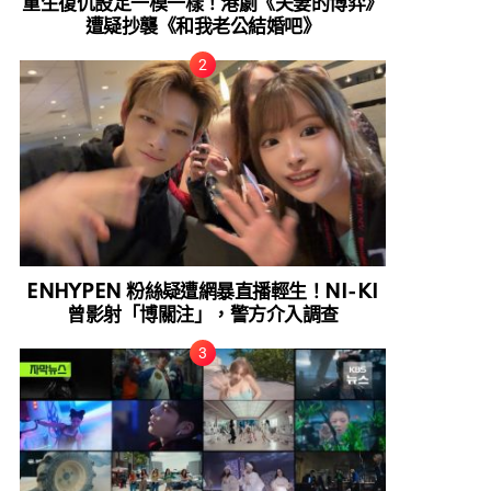
重生復仇設定一模一樣！港劇《夫妻的博弈》
遭疑抄襲《和我老公結婚吧》
ENHYPEN 粉絲疑遭網暴直播輕生！NI-KI
曾影射「博關注」，警方介入調查