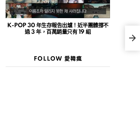
K-POP 30 年生存報告出爐！近半團體撐不
過 3 年，百萬銷量只有 19 組
玄彬
盟》
FOLLOW 愛韓瘋