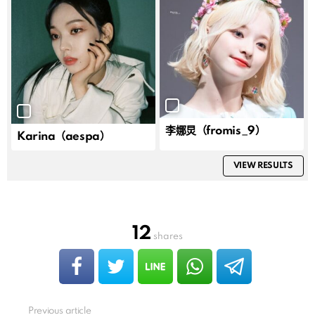
李娜炅（fromis_9）
Karina（aespa）
VIEW RESULTS
12
shares
Previous article
See