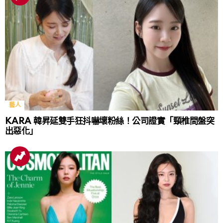
藝人
KARA 韓昇延雙手狂抖嚇壞粉絲！公司證實「頸椎間盤突
出惡化」