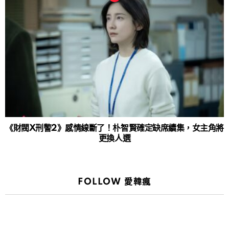
《財閥X刑警2》感情線斷了！朴智賢確定缺席續集，女主角將
更換人選
FOLLOW 愛韓瘋