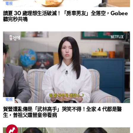
電視
請夏 30 歲理想生活破滅！「房車男友」全落空，Gabee
聽完秒共鳴
電視
賀營遭亂傳是「武林高手」哭笑不得！全家 4 代都是醫
生，曾祖父還替皇帝看病