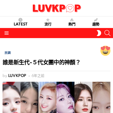
LATEST
流行
熱門
趨勢
S
SWITC
SKIN
Menu
民調
誰是新生代-５代女團中的神顏？
by
LUVKPOP
6年之前