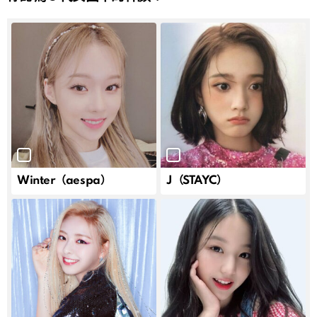
Winter（aespa）
J（STAYC）