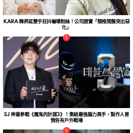
KARA 韓昇延雙手狂抖嚇壞粉絲！公司證實「頸椎間盤突出惡
化」
SJ 神童參戰《魔鬼的計謀3》！集結最強腦力高手，製作人曾
預告有戶外戰場