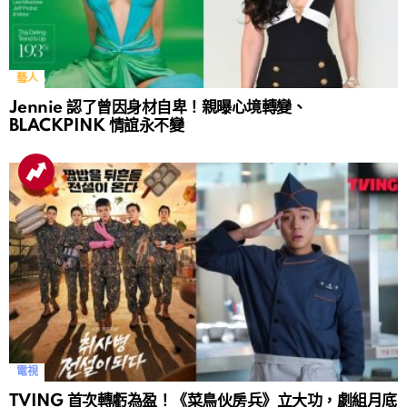
藝人
Jennie 認了曾因身材自卑！親曝心境轉變、
BLACKPINK 情誼永不變
電視
TVING 首次轉虧為盈！《菜鳥伙房兵》立大功，劇組月底